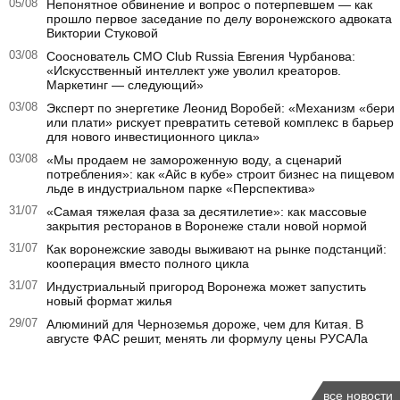
05/08
Непонятное обвинение и вопрос о потерпевшем — как
прошло первое заседание по делу воронежского адвоката
Виктории Стуковой
03/08
Сооснователь CMO Club Russia Евгения Чурбанова:
«Искусственный интеллект уже уволил креаторов.
Маркетинг — следующий»
03/08
Эксперт по энергетике Леонид Воробей: «Механизм «бери
или плати» рискует превратить сетевой комплекс в барьер
для нового инвестиционного цикла»
03/08
«Мы продаем не замороженную воду, а сценарий
потребления»: как «Айс в кубе» строит бизнес на пищевом
льде в индустриальном парке «Перспектива»
31/07
«Самая тяжелая фаза за десятилетие»: как массовые
закрытия ресторанов в Воронеже стали новой нормой
31/07
Как воронежские заводы выживают на рынке подстанций:
кооперация вместо полного цикла
31/07
Индустриальный пригород Воронежа может запустить
новый формат жилья
29/07
Алюминий для Черноземья дороже, чем для Китая. В
августе ФАС решит, менять ли формулу цены РУСАЛа
все новости