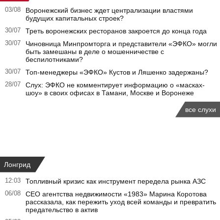
03/08
Воронежский бизнес ждет централизации властями
будущих капитальных строек?
30/07
Треть воронежских ресторанов закроется до конца года
30/07
Чиновница Минпромторга и представители «ЭФКО» могли
быть замешаны в деле о мошенничестве с
беспилотниками?
30/07
Топ-менеджеры «ЭФКО» Кустов и Ляшенко задержаны?
28/07
Слух: ЭФКО не комментирует информацию о «масках-
шоу» в своих офисах в Тамани, Москве и Воронеже
все слухи
Лонгрид
12:03
Топливный кризис как инструмент передела рынка АЗС
06/08
CEO агентства недвижимости «1983» Марина Коротова
рассказала, как пережить уход всей команды и превратить
предательство в актив