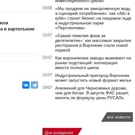
инвестиционного цикла»
03/08
«Мы продаем не замороженную воду,
а сценарий потребления»: как «Айс в
кубе» строит бизнес на пищевом льде
или
в индустриальном парке
«Перспектива»
а в картельном
31/07
«Самая тяжелая фаза за
десятилетие»: как массовые закрытия
ресторанов в Воронеже стали новой
нормой
31/07
Как воронежские заводы выживают на
рынке подстанций: кооперация
вместо полного цикла
31/07
Индустриальный пригород Воронежа
может запустить новый формат жилья
29/07
Алюминий для Черноземья дороже,
чем для Китая. В августе ФАС решит,
менять ли формулу цены РУСАЛа
все новости
Дни рождения