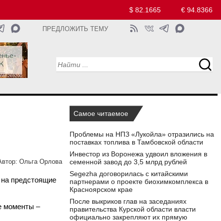
$ 82.1665
€ 94.8366
ПРЕДЛОЖИТЬ ТЕМУ
Самое читаемое
Проблемы на НПЗ «Лукойла» отразились на
поставках топлива в Тамбовской области
Инвестор из Воронежа удвоил вложения в
семенной завод до 3,5 млрд рублей
Автор:
Ольга Орлова
Segezha договорилась с китайскими
 на предстоящие
партнерами о проекте биохимкомплекса в
Красноярском крае
После выкриков глав на заседаниях
е моменты –
правительства Курской области власти
официально закрепляют их прямую