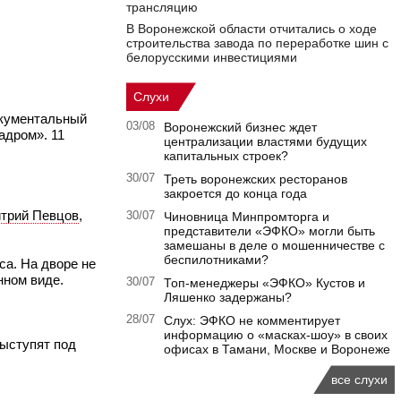
трансляцию
В Воронежской области отчитались о ходе
строительства завода по переработке шин с
белорусскими инвестициями
Слухи
окументальный
03/08
Воронежский бизнес ждет
адром». 11
централизации властями будущих
капитальных строек?
30/07
Треть воронежских ресторанов
закроется до конца года
трий Певцов
,
30/07
Чиновница Минпромторга и
представители «ЭФКО» могли быть
замешаны в деле о мошенничестве с
беспилотниками?
са. На дворе не
нном виде.
30/07
Топ-менеджеры «ЭФКО» Кустов и
Ляшенко задержаны?
28/07
Слух: ЭФКО не комментирует
информацию о «масках-шоу» в своих
выступят под
офисах в Тамани, Москве и Воронеже
все слухи