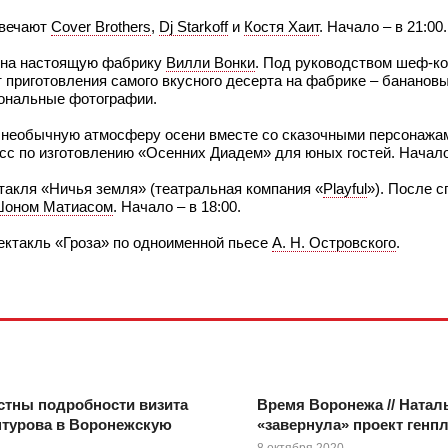
твечают
Cover Brothers
,
Dj Starkoff
и
Костя Хаит
. Начало – в 21:00.
ей на настоящую фабрику
Вилли Вонки
. Под руководством шеф-ко
т приготовления самого вкусного десерта на фабрике – банановы
иональные фотографии.
 в необычную атмосферу осени вместе со сказочными персонажа
сс по изготовлению «Осенних Диадем» для юных гостей. Начало 
ктакля «Ничья земля» (театральная компания «
Playful
»). После с
оном Матиасом
. Начало – в 18:00.
ектакль «Гроза» по одноименной пьесе
А. Н. Островского
.
стны подробности визита
Время Воронежа // Натал
нтурова в Воронежскую
«завернула» проект генп
8 октября 2020