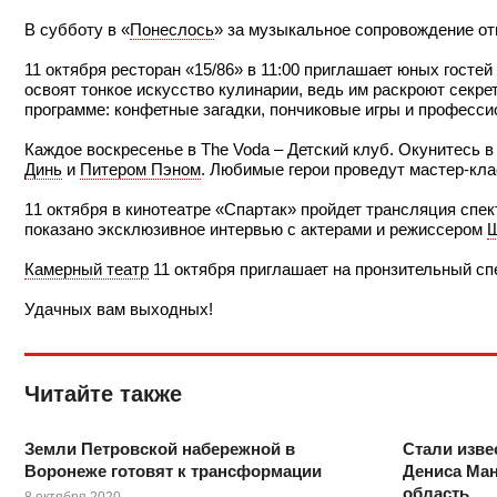
В субботу в «
Понеслось
» за музыкальное сопровождение о
11 октября ресторан «15/86» в 11:00 приглашает юных гост
освоят тонкое искусство кулинарии, ведь им раскроют секре
программе: конфетные загадки, пончиковые игры и професс
Каждое воскресенье в The Voda – Детский клуб. Окунитесь
Динь
и
Питером Пэном
. Любимые герои проведут мастер-кла
⠀
11 октября в кинотеатре «Спартак» пройдет трансляция спе
показано эксклюзивное интервью с актерами и режиссером
Ш
Камерный театр
11 октября приглашает на пронзительный сп
Удачных вам выходных!
Читайте также
Земли Петровской набережной в
Стали изве
Воронеже готовят к трансформации
Дениса Ма
область
8 октября 2020