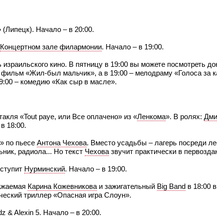
» (Липецк). Начало – в 20:00.
Концертном зале филармонии
. Начало – в 19:00.
 израильского кино. В пятницу в 19:00 вы можете посмотреть д
 фильм «Жил-был мальчик», а в 19:00 – мелодраму «Голоса за к
9:00 – комедию «Как сыр в масле».
акля «Tout paye, или Все оплачено» из «
Ленкома
». В ролях:
Дми
 в 18:00.
» по пьесе
Антона Чехова
. Вместо усадьбы – лагерь посреди ле
ьник, радиола... Но текст
Чехова
звучит практически в первозда
ыступит
Нурминский
. Начало – в 19:00.
ражаемая
Карина Кожевникова
и зажигательный
Big Band
в 18:00 
ический триллер «Опасная игра Слоун».
 & Alexin 5. Начало – в 20:00.