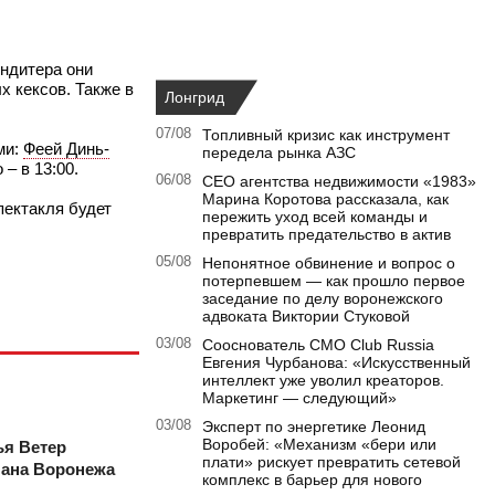
ндитера они
х кексов. Также в
Лонгрид
07/08
Топливный кризис как инструмент
ми:
Феей Динь-
передела рынка АЗС
– в 13:00.
06/08
CEO агентства недвижимости «1983»
Марина Коротова рассказала, как
пектакля будет
пережить уход всей команды и
превратить предательство в актив
05/08
Непонятное обвинение и вопрос о
потерпевшем — как прошло первое
заседание по делу воронежского
адвоката Виктории Стуковой
03/08
Сооснователь CMO Club Russia
Евгения Чурбанова: «Искусственный
интеллект уже уволил креаторов.
Маркетинг — следующий»
03/08
Эксперт по энергетике Леонид
Воробей: «Механизм «бери или
ья Ветер
плати» рискует превратить сетевой
лана Воронежа
комплекс в барьер для нового