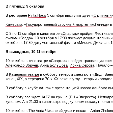
В пятницу, 9 октября
В ресторане
Pinta Haus
9 октября выступит дуэт «
Отличный
Камерата
. «
Государственный струнный квартет им.Глинки
» в
С 9 по 11 октября в кинотеатре «
Спартак
» пройдет Фестиваль
фильм «Голда». 10 октября в 17:30 покажут документальный
октября в 17:30 документальный фильм «Миссис Джи», а в 1
В выходные, 10-11 октября
10 октября в кинотеатре «Спартак» пройдет трансляция спект
Александр Збруев
,
Анна Большова
,
Ирина Серова
. Начало –
В
Камерном театре
в субботу вечером спектакль «Дядя Ваня
конец XIX, а середина 70-х ХХ века: в углу – старый холодил
В субботу в клубе «
Aura
» с презентацией нового альбома в
В субботу вас ждет JAZZ на крыше (БЦ «Эверест»). Непод
куполом. А в 21:00 в кинотеатре под куполом покажут полит
10 октября в
The Voda
Чикагский джаз и вокал – Anton Zholondz