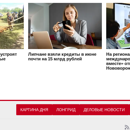
оустроят
Липчане взяли кредиты в июне
На регион
вые
почти на 15 млрд рублей
междунаро
вместе» о
Нововорон
КАРТИНА ДНЯ
ЛОНГРИД
ДЕЛОВЫЕ НОВОСТИ