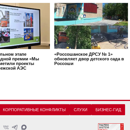
альном этапе
«Россошанское ДРСУ № 1»
дной премии «Мы
обновляет двор детского сада в
тметили проекты
Россоши
ежской АЭС
КОРПОРАТИВНЫЕ КОНФЛИКТЫ
СЛУХИ
БИЗНЕС-ГИД