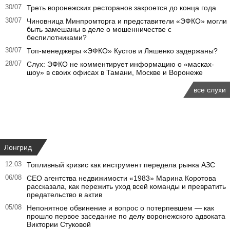
30/07
Треть воронежских ресторанов закроется до конца года
30/07
Чиновница Минпромторга и представители «ЭФКО» могли
быть замешаны в деле о мошенничестве с
беспилотниками?
30/07
Топ-менеджеры «ЭФКО» Кустов и Ляшенко задержаны?
28/07
Слух: ЭФКО не комментирует информацию о «масках-
шоу» в своих офисах в Тамани, Москве и Воронеже
все слухи
Лонгрид
12:03
Топливный кризис как инструмент передела рынка АЗС
06/08
CEO агентства недвижимости «1983» Марина Коротова
рассказала, как пережить уход всей команды и превратить
предательство в актив
05/08
Непонятное обвинение и вопрос о потерпевшем — как
прошло первое заседание по делу воронежского адвоката
Виктории Стуковой