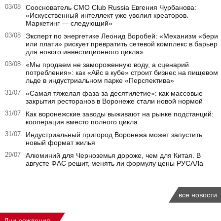
03/08
Сооснователь CMO Club Russia Евгения Чурбанова:
«Искусственный интеллект уже уволил креаторов.
Маркетинг — следующий»
03/08
Эксперт по энергетике Леонид Воробей: «Механизм «бери
или плати» рискует превратить сетевой комплекс в барьер
для нового инвестиционного цикла»
03/08
«Мы продаем не замороженную воду, а сценарий
потребления»: как «Айс в кубе» строит бизнес на пищевом
льде в индустриальном парке «Перспектива»
31/07
«Самая тяжелая фаза за десятилетие»: как массовые
закрытия ресторанов в Воронеже стали новой нормой
31/07
Как воронежские заводы выживают на рынке подстанций:
кооперация вместо полного цикла
31/07
Индустриальный пригород Воронежа может запустить
новый формат жилья
29/07
Алюминий для Черноземья дороже, чем для Китая. В
августе ФАС решит, менять ли формулу цены РУСАЛа
все новости
Дни рождения