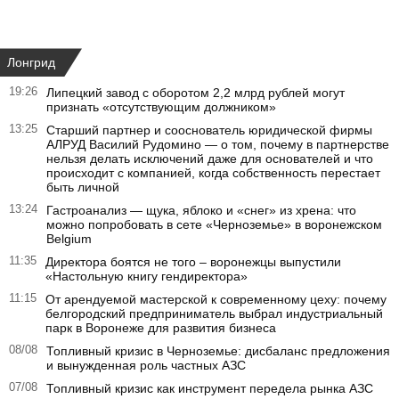
Лонгрид
19:26
Липецкий завод с оборотом 2,2 млрд рублей могут
признать «отсутствующим должником»
13:25
Старший партнер и сооснователь юридической фирмы
АЛРУД Василий Рудомино — о том, почему в партнерстве
нельзя делать исключений даже для основателей и что
происходит с компанией, когда собственность перестает
быть личной
13:24
Гастроанализ — щука, яблоко и «снег» из хрена: что
можно попробовать в сете «Черноземье» в воронежском
Belgium
11:35
Директора боятся не того – воронежцы выпустили
«Настольную книгу гендиректора»
11:15
От арендуемой мастерской к современному цеху: почему
белгородский предприниматель выбрал индустриальный
парк в Воронеже для развития бизнеса
08/08
Топливный кризис в Черноземье: дисбаланс предложения
и вынужденная роль частных АЗС
07/08
Топливный кризис как инструмент передела рынка АЗС