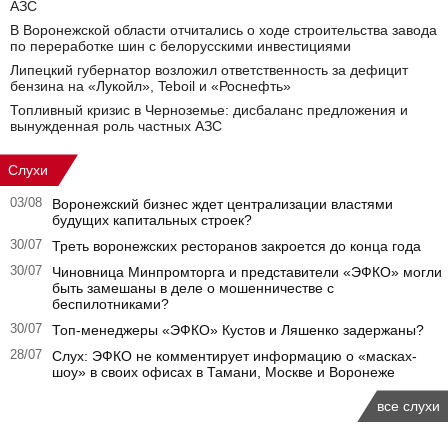
АЗС
В Воронежской области отчитались о ходе строительства завода
по переработке шин с белорусскими инвестициями
Липецкий губернатор возложил ответственность за дефицит
бензина на «Лукойл», Teboil и «Роснефть»
Топливный кризис в Черноземье: дисбаланс предложения и
вынужденная роль частных АЗС
Слухи
03/08
Воронежский бизнес ждет централизации властями
будущих капитальных строек?
30/07
Треть воронежских ресторанов закроется до конца года
30/07
Чиновница Минпромторга и представители «ЭФКО» могли
быть замешаны в деле о мошенничестве с
беспилотниками?
30/07
Топ-менеджеры «ЭФКО» Кустов и Ляшенко задержаны?
28/07
Слух: ЭФКО не комментирует информацию о «масках-
шоу» в своих офисах в Тамани, Москве и Воронеже
все слухи