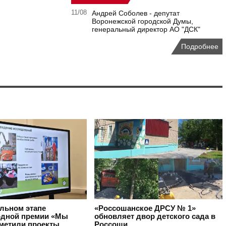
11/08
Андрей Соболев - депутат
Воронежской городской Думы,
генеральный директор АО "ДСК"
Подробнее
альном этапе
«Россошанское ДРСУ № 1»
дной премии «Мы
обновляет двор детского сада в
тметили проекты
Россоши