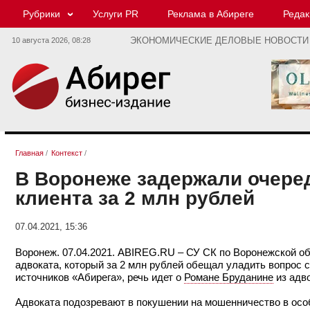
Рубрики
Услуги PR
Реклама в Абиреге
Редак
10 августа 2026,
08:28
ЭКОНОМИЧЕСКИЕ ДЕЛОВЫЕ НОВОСТИ
Главная
/
Контекст
/
В Воронеже задержали очеред
клиента за 2 млн рублей
07.04.2021, 15:36
Воронеж. 07.04.2021. ABIREG.RU – СУ СК по Воронежской о
адвоката, который за 2 млн рублей обещал уладить вопрос
источников «Абирега», речь идет о
Романе Бруданине
из адв
Адвоката подозревают в покушении на мошенничество в особо к