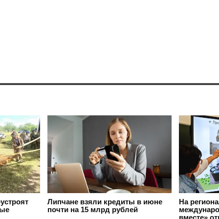
оустроят
Липчане взяли кредиты в июне
На регион
вые
почти на 15 млрд рублей
междунаро
вместе» о