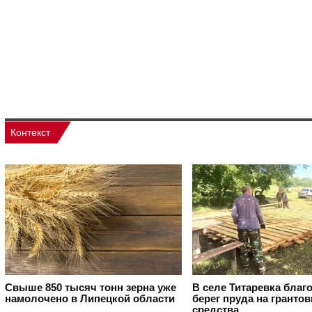
Контекст
Свыше 850 тысяч тонн зерна уже
В селе Титаревка благ
намолочено в Липецкой области
берег пруда на гранто
средства