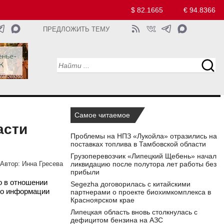
$ 82.1665
€ 94.8366
ПРЕДЛОЖИТЬ ТЕМУ
Самое читаемое
асти
Проблемы на НПЗ «Лукойла» отразились на
поставках топлива в Тамбовской области
Грузоперевозчик «Липецкий Щебень» начал
ликвидацию после полутора лет работы без
Автор:
Инна Гресева
прибыли
о в отношении
Segezha договорилась с китайскими
По информации
партнерами о проекте биохимкомплекса в
Красноярском крае
Липецкая область вновь столкнулась с
дефицитом бензина на АЗС