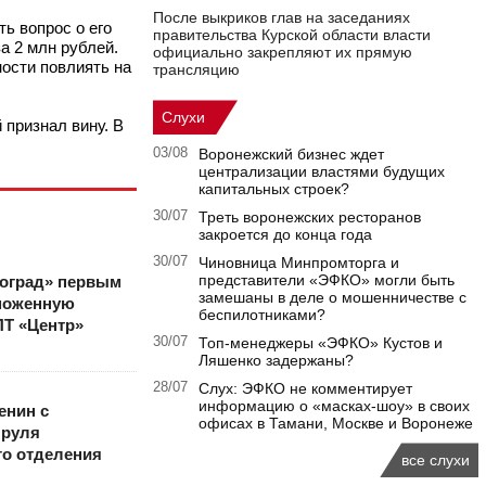
После выкриков глав на заседаниях
ь вопрос о его
правительства Курской области власти
а 2 млн рублей.
официально закрепляют их прямую
ости повлиять на
трансляцию
Слухи
 признал вину. В
03/08
Воронежский бизнес ждет
централизации властями будущих
капитальных строек?
30/07
Треть воронежских ресторанов
закроется до конца года
30/07
Чиновница Минпромторга и
представители «ЭФКО» могли быть
оград» первым
замешаны в деле о мошенничестве с
моженную
беспилотниками?
ПТ «Центр»
30/07
Топ-менеджеры «ЭФКО» Кустов и
Ляшенко задержаны?
28/07
Слух: ЭФКО не комментирует
информацию о «масках-шоу» в своих
енин с
офисах в Тамани, Москве и Воронеже
 руля
го отделения
все слухи