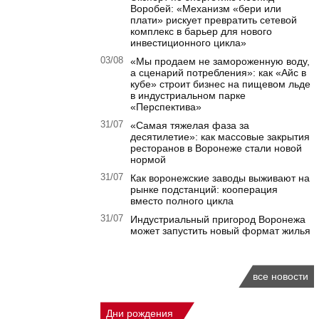
Воробей: «Механизм «бери или
плати» рискует превратить сетевой
комплекс в барьер для нового
инвестиционного цикла»
03/08
«Мы продаем не замороженную воду,
а сценарий потребления»: как «Айс в
кубе» строит бизнес на пищевом льде
в индустриальном парке
«Перспектива»
31/07
«Самая тяжелая фаза за
десятилетие»: как массовые закрытия
ресторанов в Воронеже стали новой
нормой
31/07
Как воронежские заводы выживают на
рынке подстанций: кооперация
вместо полного цикла
31/07
Индустриальный пригород Воронежа
может запустить новый формат жилья
все новости
Дни рождения