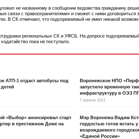
дложил не названному в сообщении ведомства гражданину решит
ые связи с правоохранителями» и сможет с ними договориться з
ю. В СК отмечают, что подозреваемый не имел никакой возможн
сотрудники региональных СК и УФСБ. На допросе подозреваемый
 ходатайство пока не поступало.
е АТП-1 отдаст автобусы под
Воронежское НПО «Перф
 детей
запустило временную та
инфраструктуру в ОЭЗ П
7 апреля 2021
ий «Выбор» анонсировал старт
Мэр Воронежа Вадим Кст
ртир в престижном Доме на
гордостью готов встать у
возрождаемого городско
«Единой России»