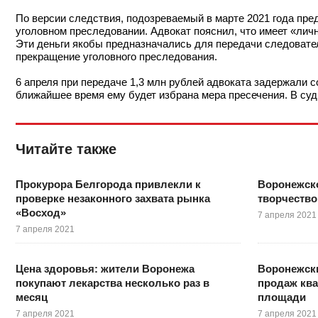
По версии следствия, подозреваемый в марте 2021 года пре
уголовном преследовании. Адвокат пояснил, что имеет «личн
Эти деньги якобы предназначались для передачи следовател
прекращение уголовного преследования.
6 апреля при передаче 1,3 млн рублей адвоката задержали 
ближайшее время ему будет избрана мера пресечения. В суд
Читайте также
Прокурора Белгорода привлекли к
Воронежско
проверке незаконного захвата рынка
творчество
«Восход»
7 апреля 2021
7 апреля 2021
Цена здоровья: жители Воронежа
Воронежск
покупают лекарства несколько раз в
продаж ква
месяц
площади
7 апреля 2021
7 апреля 2021