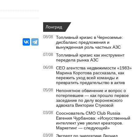
Лонгрид
08/08
Топливный кризис в Черноземье:
дисбаланс предложения и
вынужденная роль частных АЗС
07/08
Топливный кризис как инструмент
передела рынка АЗС
06/08
CEO агентства недвижимости «1983»
Марина Коротова рассказала, как
пережить уход всей команды и
превратить предательство в актив
05/08
Непонятное обвинение и вопрос о
потерпевшем — как прошло первое
заседание по делу воронежского
адвоката Виктории Стуковой
03/08
Сооснователь CMO Club Russia
Евгения Чурбанова: «Искусственный
интеллект уже уволил креаторов.
Маркетинг — следующий»
03/08
Эксперт по энергетике Леонид