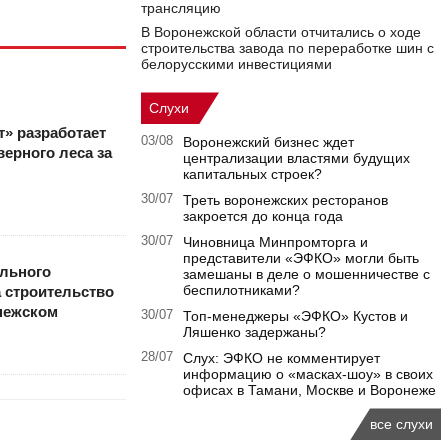
трансляцию
В Воронежской области отчитались о ходе
строительства завода по переработке шин с
белорусскими инвестициями
Слухи
» разработает
03/08
Воронежский бизнес ждет
верного леса за
централизации властями будущих
капитальных строек?
30/07
Треть воронежских ресторанов
закроется до конца года
30/07
Чиновница Минпромторга и
представители «ЭФКО» могли быть
ального
замешаны в деле о мошенничестве с
беспилотниками?
а строительство
нежском
30/07
Топ-менеджеры «ЭФКО» Кустов и
Ляшенко задержаны?
28/07
Слух: ЭФКО не комментирует
информацию о «масках-шоу» в своих
офисах в Тамани, Москве и Воронеже
все слухи