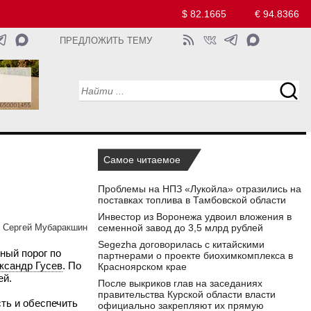
$ 82.1665
€ 94.8366
ПРЕДЛОЖИТЬ ТЕМУ
Самое читаемое
Проблемы на НПЗ «Лукойла» отразились на
поставках топлива в Тамбовской области
Инвестор из Воронежа удвоил вложения в
семенной завод до 3,5 млрд рублей
Сергей Мубаракшин
Segezha договорилась с китайскими
ный порог по
партнерами о проекте биохимкомплекса в
ксандр Гусев
. По
Красноярском крае
ей.
После выкриков глав на заседаниях
правительства Курской области власти
ть и обеспечить
официально закрепляют их прямую