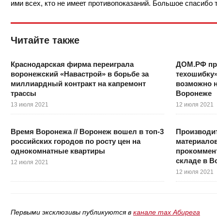
ими всех, кто не имеет противопоказаний. Большое спасибо т
Читайте также
Краснодарская фирма переиграла
ДОМ.РФ пре
воронежский «Навастрой» в борьбе за
техошибку»
миллиардный контракт на капремонт
возможно н
трассы
Воронеже
13 июля 2021
12 июля 2021
Время Воронежа // Воронеж вошел в топ-3
Производи
российских городов по росту цен на
материало
однокомнатные квартиры
прокоммен
складе в В
12 июля 2021
12 июля 2021
Первыми эксклюзивы публикуются в
канале max Абирега