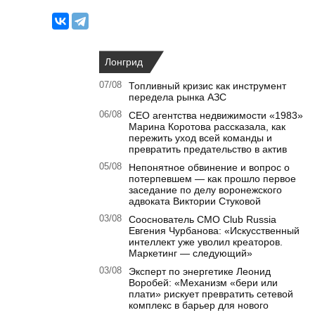
Лонгрид
07/08
Топливный кризис как инструмент
передела рынка АЗС
06/08
CEO агентства недвижимости «1983»
Марина Коротова рассказала, как
пережить уход всей команды и
превратить предательство в актив
05/08
Непонятное обвинение и вопрос о
потерпевшем — как прошло первое
заседание по делу воронежского
адвоката Виктории Стуковой
03/08
Сооснователь CMO Club Russia
Евгения Чурбанова: «Искусственный
интеллект уже уволил креаторов.
Маркетинг — следующий»
03/08
Эксперт по энергетике Леонид
Воробей: «Механизм «бери или
плати» рискует превратить сетевой
комплекс в барьер для нового