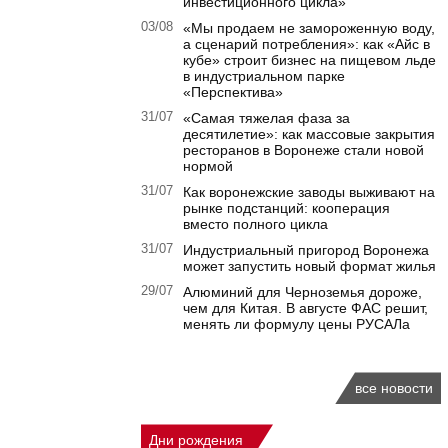
инвестиционного цикла»
03/08
«Мы продаем не замороженную воду,
а сценарий потребления»: как «Айс в
кубе» строит бизнес на пищевом льде
в индустриальном парке
«Перспектива»
31/07
«Самая тяжелая фаза за
десятилетие»: как массовые закрытия
ресторанов в Воронеже стали новой
нормой
31/07
Как воронежские заводы выживают на
рынке подстанций: кооперация
вместо полного цикла
31/07
Индустриальный пригород Воронежа
может запустить новый формат жилья
29/07
Алюминий для Черноземья дороже,
чем для Китая. В августе ФАС решит,
менять ли формулу цены РУСАЛа
все новости
Дни рождения