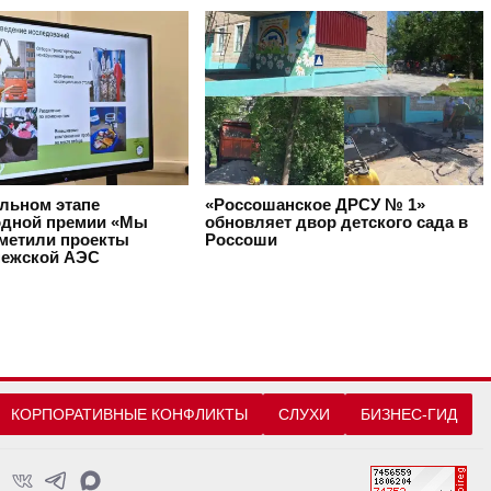
альном этапе
«Россошанское ДРСУ № 1»
дной премии «Мы
обновляет двор детского сада в
тметили проекты
Россоши
ежской АЭС
КОРПОРАТИВНЫЕ КОНФЛИКТЫ
СЛУХИ
БИЗНЕС-ГИД