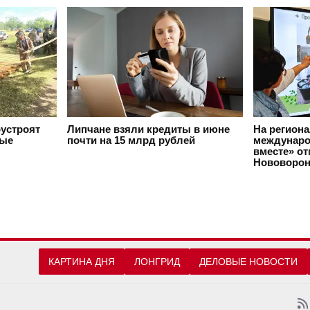
оустроят
Липчане взяли кредиты в июне
На регион
вые
почти на 15 млрд рублей
междунаро
вместе» о
Нововорон
КАРТИНА ДНЯ
ЛОНГРИД
ДЕЛОВЫЕ НОВОСТИ