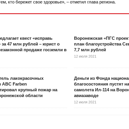
ем, кто бережет свое здоровье», – отметил глава региона.
длагает квест «исправь
Воронежская «ПГС проект
 за 47 млн рублей – юрист о
план благоустройства Се
езаконной продаже госземли в
7,7 млн рублей
12 июля 2021
тель лакокрасочных
Деньги из Фонда национ
в ABC Farben
благосостояния пустят н
тировал крупный пожар на
самолета Ил-114 на Воро
оронежской области
авиазаводе
12 июля 2021