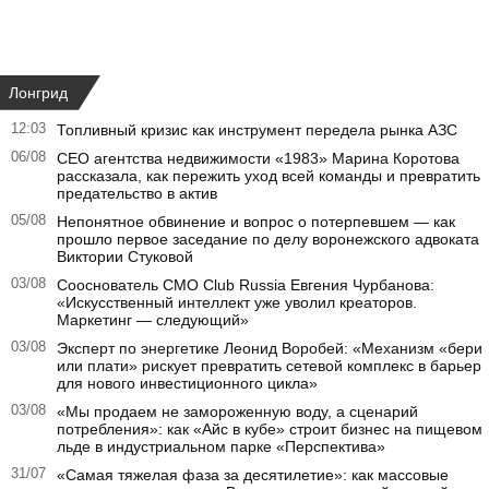
Лонгрид
12:03
Топливный кризис как инструмент передела рынка АЗС
06/08
CEO агентства недвижимости «1983» Марина Коротова
рассказала, как пережить уход всей команды и превратить
предательство в актив
05/08
Непонятное обвинение и вопрос о потерпевшем — как
прошло первое заседание по делу воронежского адвоката
Виктории Стуковой
03/08
Сооснователь CMO Club Russia Евгения Чурбанова:
«Искусственный интеллект уже уволил креаторов.
Маркетинг — следующий»
03/08
Эксперт по энергетике Леонид Воробей: «Механизм «бери
или плати» рискует превратить сетевой комплекс в барьер
для нового инвестиционного цикла»
03/08
«Мы продаем не замороженную воду, а сценарий
потребления»: как «Айс в кубе» строит бизнес на пищевом
льде в индустриальном парке «Перспектива»
31/07
«Самая тяжелая фаза за десятилетие»: как массовые