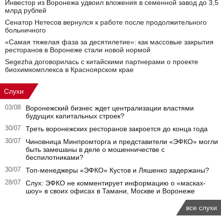
Инвестор из Воронежа удвоил вложения в семенной завод до 3,5
млрд рублей
Сенатор Нетесов вернулся к работе после продолжительного
больничного
«Самая тяжелая фаза за десятилетие»: как массовые закрытия
ресторанов в Воронеже стали новой нормой
Segezha договорилась с китайскими партнерами о проекте
биохимкомплекса в Красноярском крае
Слухи
03/08
Воронежский бизнес ждет централизации властями
будущих капитальных строек?
30/07
Треть воронежских ресторанов закроется до конца года
30/07
Чиновница Минпромторга и представители «ЭФКО» могли
быть замешаны в деле о мошенничестве с
беспилотниками?
30/07
Топ-менеджеры «ЭФКО» Кустов и Ляшенко задержаны?
28/07
Слух: ЭФКО не комментирует информацию о «масках-
шоу» в своих офисах в Тамани, Москве и Воронеже
все слухи