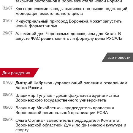
закрытия ресторанов в Воронеже стали новой нормой
31/07
Как воронежские заводы выживают на рынке подстанций:
кооперация вместо полного цикла
31/07
Индустриальный пригород Воронежа может запустить
новый формат жилья
29/07
Алюминий для Черноземья дороже, чем для Китая. В
августе ФАС решит, менять ли формулу цены РУСАЛа
все новости
Дни рождения
07/08
Дмитрий Чебряков -управляющий липецким отделением
Банка России
08/08
Владимир Тулупов - декан факультета журналистики
Воронежского государственного университета
08/08
Владимир Михайленко - председатель правления
Воронежской региональной организации РСВА
08/08
Ольга Ортина - заместитель председателя Комитета
Воронежской областной Думы по физической культуре и
спорту