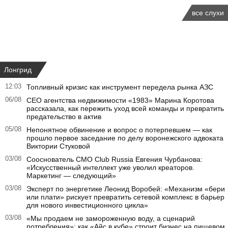
все слухи
Лонгрид
12:03
Топливный кризис как инструмент передела рынка АЗС
06/08
CEO агентства недвижимости «1983» Марина Коротова
рассказала, как пережить уход всей команды и превратить
предательство в актив
05/08
Непонятное обвинение и вопрос о потерпевшем — как
прошло первое заседание по делу воронежского адвоката
Виктории Стуковой
03/08
Сооснователь CMO Club Russia Евгения Чурбанова:
«Искусственный интеллект уже уволил креаторов.
Маркетинг — следующий»
03/08
Эксперт по энергетике Леонид Воробей: «Механизм «бери
или плати» рискует превратить сетевой комплекс в барьер
для нового инвестиционного цикла»
03/08
«Мы продаем не замороженную воду, а сценарий
потребления»: как «Айс в кубе» строит бизнес на пищевом