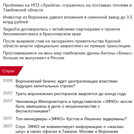
Проблемы на НПЗ «Лукойла» отразились на поставках топлива в
Тамбовской области
Инвестор из Воронежа удвоил вложения в семенной завод до 3,5
млрд рублей
Segezha договорилась с китайскими партнерами о проекте
биохимкомплекса в Красноярском крае
После выкриков глав на заседаниях правительства Курской
области власти официально закрепляют их прямую трансляцию
Прославившиеся на весь мир тамбовские дроны-батоны «Бекас»
больше не выпускают в России
Слухи
03/08
Воронежский бизнес ждет централизации властями
будущих капитальных строек?
30/07
Треть воронежских ресторанов закроется до конца года
30/07
Чиновница Минпромторга и представители «ЭФКО» могли
быть замешаны в деле о мошенничестве с
беспилотниками?
30/07
Топ-менеджеры «ЭФКО» Кустов и Ляшенко задержаны?
28/07
Слух: ЭФКО не комментирует информацию о «масках-
шоу» в своих офисах в Тамани, Москве и Воронеже