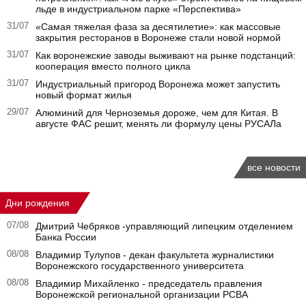
льде в индустриальном парке «Перспектива»
31/07
«Самая тяжелая фаза за десятилетие»: как массовые
закрытия ресторанов в Воронеже стали новой нормой
31/07
Как воронежские заводы выживают на рынке подстанций:
кооперация вместо полного цикла
31/07
Индустриальный пригород Воронежа может запустить
новый формат жилья
29/07
Алюминий для Черноземья дороже, чем для Китая. В
августе ФАС решит, менять ли формулу цены РУСАЛа
все новости
Дни рождения
07/08
Дмитрий Чебряков -управляющий липецким отделением
Банка России
08/08
Владимир Тулупов - декан факультета журналистики
Воронежского государственного университета
08/08
Владимир Михайленко - председатель правления
Воронежской региональной организации РСВА