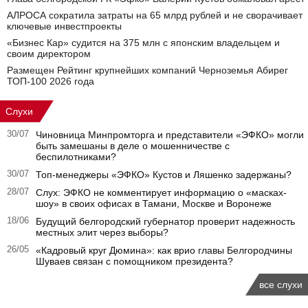
АЛРОСА сократила затраты на 65 млрд рублей и не сворачивает
ключевые инвестпроекты
«Бизнес Кар» судится на 375 млн с японским владельцем и
своим директором
Размещен Рейтинг крупнейших компаний Черноземья Абирег
ТОП-100 2026 года
Слухи
30/07
Чиновница Минпромторга и представители «ЭФКО» могли
быть замешаны в деле о мошенничестве с
беспилотниками?
30/07
Топ-менеджеры «ЭФКО» Кустов и Ляшенко задержаны?
28/07
Слух: ЭФКО не комментирует информацию о «масках-
шоу» в своих офисах в Тамани, Москве и Воронеже
18/06
Будущий белгородский губернатор проверит надежность
местных элит через выборы?
26/05
«Кадровый круг Дюмина»: как врио главы Белгородчины
Шуваев связан с помощником президента?
все слухи