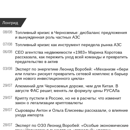
Лонгрид
08/08
Топливный кризис в Черноземье: дисбаланс предложения
и вынужденная роль частных АЗС
07/08
Топливный кризис как инструмент передела рынка АЗС
06/08
CEO агентства недвижимости «1983» Марина Коротова
рассказала, как пережить уход всей команды и превратить
предательство в актив
03/08
Эксперт по энергетике Леонид Воробей: «Механизм «бери
или плати» рискует превратить сетевой комплекс в барьер
для нового инвестиционного цикла»
29/07
Алюминий для Черноземья дороже, чем для Китая. В
августе ФАС решит, менять ли формулу цены РУСАЛа
29/07
Крипту пустили в Россию, но не в расчеты: что изменит
закон о легализации криптовалюты
28/07
Сыровары Антон и Ольга Елисеевы рассказали, о влияние
ухода импорта
28/07
Эксперт по ОЭЗ Леонид Воробей: «Особые экономические
зоны Черноземья выходят на «взрослый» уровень