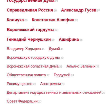
Государственная Дума
98
Справедливая Россия
Александр Гусев
90
87
Колиуха
Константин Ашифин
86
85
Воронежский гордумы
68
Геннадий Чернушкин
Ашифина
59
58
Владимир Ходырев
Думой
45
41
Воронежскую городскую думы
40
Воронежская областная Дума
Альянс Зеленых
39
37
Общественная палата
Гордумой
27
24
Росимущество
Ангстремом
23
23
Департамент имущественных и земельных отношений
20
Совет Федерации
20