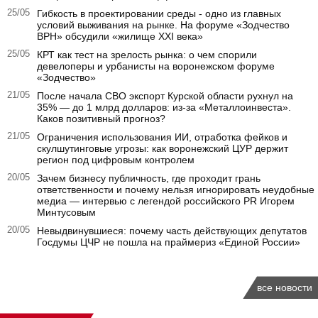
25/05
Гибкость в проектировании среды - одно из главных
условий выживания на рынке. На форуме «Зодчество
ВРН» обсудили «жилище XXI века»
25/05
КРТ как тест на зрелость рынка: о чем спорили
девелоперы и урбанисты на воронежском форуме
«Зодчество»
21/05
После начала СВО экспорт Курской области рухнул на
35% — до 1 млрд долларов: из-за «Металлоинвеста».
Каков позитивный прогноз?
21/05
Ограничения использования ИИ, отработка фейков и
скулшутинговые угрозы: как воронежский ЦУР держит
регион под цифровым контролем
20/05
Зачем бизнесу публичность, где проходит грань
ответственности и почему нельзя игнорировать неудобные
медиа — интервью с легендой российского PR Игорем
Минтусовым
20/05
Невыдвинувшиеся: почему часть действующих депутатов
Госдумы ЦЧР не пошла на праймериз «Единой России»
все новости