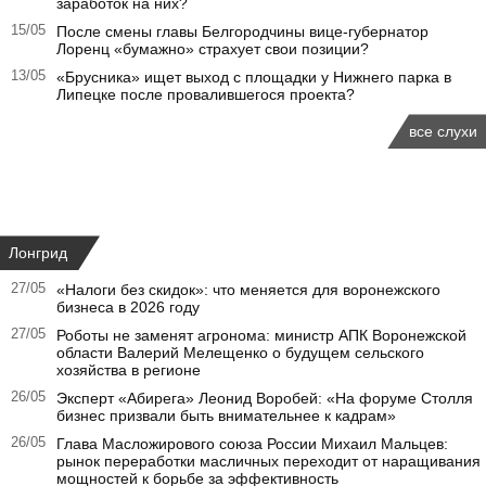
заработок на них?
15/05
После смены главы Белгородчины вице-губернатор
Лоренц «бумажно» страхует свои позиции?
13/05
«Брусника» ищет выход с площадки у Нижнего парка в
Липецке после провалившегося проекта?
все слухи
Лонгрид
27/05
«Налоги без скидок»: что меняется для воронежского
бизнеса в 2026 году
27/05
Роботы не заменят агронома: министр АПК Воронежской
области Валерий Мелещенко о будущем сельского
хозяйства в регионе
26/05
Эксперт «Абирега» Леонид Воробей: «На форуме Столля
бизнес призвали быть внимательнее к кадрам»
26/05
Глава Масложирового союза России Михаил Мальцев:
рынок переработки масличных переходит от наращивания
мощностей к борьбе за эффективность