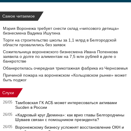
Самое читаемое
Мэрия Воронежа требует снести склад «чипсового детища»
бизнесмена Вадима Ишутина
Торги на строительство школы за 1,1 млрд в Белгородской
области провалились без заявок
Сожительница воронежского бизнесмена Ивана Попенкова
заявила о долге по алиментам на 7,5 млн рублей в деле о
банкротстве
Обанкротилась очередная трикотажная фабрика из Черноземья
Причиной пожара на воронежском «Кольцовском рынке» может
быть поджог
Слухи
26/05
Тамбовская ГК АСБ может интересоваться активами
Sucden в России
26/05
«Кадровый круг Дюмина»: как врио главы Белгородчины
Шуваев связан с помощником президента?
26/05
Воронежскому бизнесу усложнят восстановление ОКН и