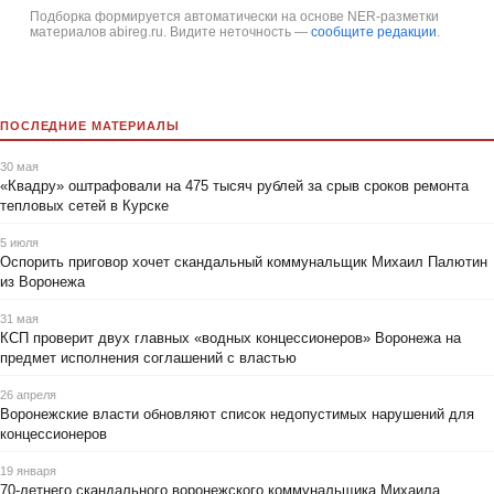
Подборка формируется автоматически на основе NER-разметки
материалов abireg.ru. Видите неточность —
сообщите редакции
.
ПОСЛЕДНИЕ МАТЕРИАЛЫ
30 мая
«Квадру» оштрафовали на 475 тысяч рублей за срыв сроков ремонта
тепловых сетей в Курске
5 июля
Оспорить приговор хочет скандальный коммунальщик Михаил Палютин
из Воронежа
31 мая
КСП проверит двух главных «водных концессионеров» Воронежа на
предмет исполнения соглашений с властью
26 апреля
Воронежские власти обновляют список недопустимых нарушений для
концессионеров
19 января
70-летнего скандального воронежского коммунальщика Михаила