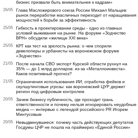
бизнес призвали быть внимательнее к кадрам»
26/05
Глава Масложирового союза России Михаил Мальцев:
рынок переработки масличных переходит от наращивания
мощностей к борьбе за эффективность
25/05
Гибкость в проектировании среды - одно из главных
условий выживания на рынке. На форуме «Зодчество
ВРН» обсудили «жилище XXI века»
25/05
КРТ как тест на зрелость рынка: о чем спорили
девелоперы и урбанисты на воронежском форуме
«Зодчество»
21/05
После начала СВО экспорт Курской области рухнул на
35% — до 1 млрд долларов: из-за «Металлоинвеста».
Каков позитивный прогноз?
21/05
Ограничения использования ИИ, отработка фейков и
скулшутинговые угрозы: как воронежский ЦУР держит
регион под цифровым контролем
20/05
Зачем бизнесу публичность, где проходит грань
ответственности и почему нельзя игнорировать неудобные
медиа — интервью с легендой российского PR Игорем
Минтусовым
20/05
Невыдвинувшиеся: почему часть действующих депутатов
Госдумы ЦЧР не пошла на праймериз «Единой России»