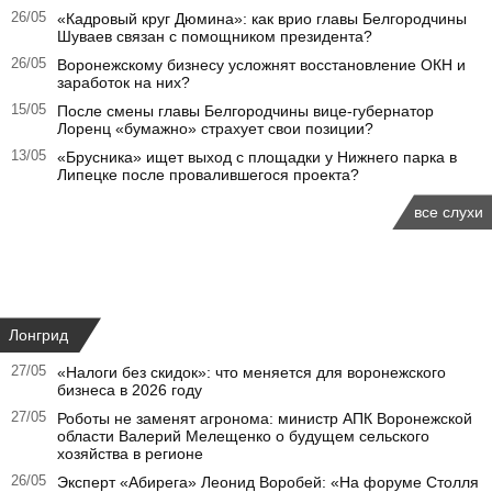
26/05
«Кадровый круг Дюмина»: как врио главы Белгородчины
Шуваев связан с помощником президента?
26/05
Воронежскому бизнесу усложнят восстановление ОКН и
заработок на них?
15/05
После смены главы Белгородчины вице-губернатор
Лоренц «бумажно» страхует свои позиции?
13/05
«Брусника» ищет выход с площадки у Нижнего парка в
Липецке после провалившегося проекта?
все слухи
Лонгрид
27/05
«Налоги без скидок»: что меняется для воронежского
бизнеса в 2026 году
27/05
Роботы не заменят агронома: министр АПК Воронежской
области Валерий Мелещенко о будущем сельского
хозяйства в регионе
26/05
Эксперт «Абирега» Леонид Воробей: «На форуме Столля