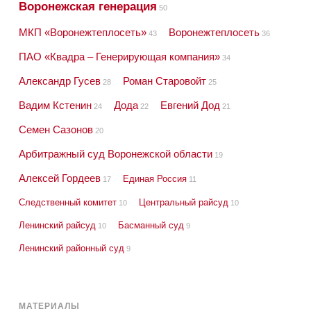
Воронежская генерация
50
МКП «Воронежтеплосеть»
Воронежтеплосеть
43
36
ПАО «Квадра – Генерирующая компания»
34
Александр Гусев
Роман Старовойт
28
25
Вадим Кстенин
Дода
Евгений Дод
24
22
21
Семен Сазонов
20
Арбитражный суд Воронежской области
19
Алексей Гордеев
Единая Россия
17
11
Следственный комитет
Центральный райсуд
10
10
Ленинский райсуд
Басманный суд
10
9
Ленинский районный суд
9
МАТЕРИАЛЫ