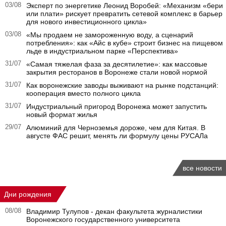
03/08
Эксперт по энергетике Леонид Воробей: «Механизм «бери
или плати» рискует превратить сетевой комплекс в барьер
для нового инвестиционного цикла»
03/08
«Мы продаем не замороженную воду, а сценарий
потребления»: как «Айс в кубе» строит бизнес на пищевом
льде в индустриальном парке «Перспектива»
31/07
«Самая тяжелая фаза за десятилетие»: как массовые
закрытия ресторанов в Воронеже стали новой нормой
31/07
Как воронежские заводы выживают на рынке подстанций:
кооперация вместо полного цикла
31/07
Индустриальный пригород Воронежа может запустить
новый формат жилья
29/07
Алюминий для Черноземья дороже, чем для Китая. В
августе ФАС решит, менять ли формулу цены РУСАЛа
все новости
Дни рождения
08/08
Владимир Тулупов - декан факультета журналистики
Воронежского государственного университета