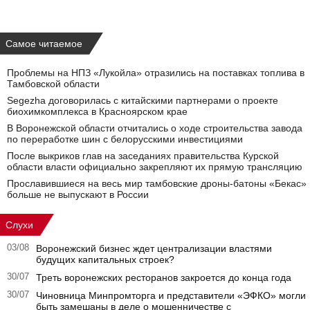
Самое читаемое
Проблемы на НПЗ «Лукойла» отразились на поставках топлива в
Тамбовской области
Segezha договорилась с китайскими партнерами о проекте
биохимкомплекса в Красноярском крае
В Воронежской области отчитались о ходе строительства завода
по переработке шин с белорусскими инвестициями
После выкриков глав на заседаниях правительства Курской
области власти официально закрепляют их прямую трансляцию
Прославившиеся на весь мир тамбовские дроны-батоны «Бекас»
больше не выпускают в России
Слухи
03/08
Воронежский бизнес ждет централизации властями
будущих капитальных строек?
30/07
Треть воронежских ресторанов закроется до конца года
30/07
Чиновница Минпромторга и представители «ЭФКО» могли
быть замешаны в деле о мошенничестве с