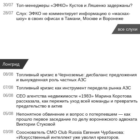
30/07
Топ-менеджеры «ЭФКО» Кустов и Ляшенко задержаны?
28/07
Слух: ЭФКО не комментирует информацию о «масках-
шоу» в своих офисах в Тамани, Москве и Воронеже
все слухи
Лонгрид
08/08
Топливный кризис в Черноземье: дисбаланс предложения
и вынужденная роль частных АЗС
07/08
Топливный кризис как инструмент передела рынка АЗС
06/08
CEO агентства недвижимости «1983» Марина Коротова
рассказала, как пережить уход всей команды и превратить
предательство в актив
05/08
Непонятное обвинение и вопрос о потерпевшем — как
прошло первое заседание по делу воронежского адвоката
Виктории Стуковой
03/08
Сооснователь CMO Club Russia Евгения Чурбанова:
«Искусственный интеллект уже уволил креаторов.