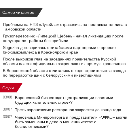
Самое читаемое
Проблемы на НПЗ «Лукойла» отразились на поставках топлива в
Тамбовской области
Грузоперевозчик «Липецкий Щебень» начал ликвидацию после
полутора лет работы без прибыли
Segezha договорилась с китайскими партнерами о проекте
биохимкомплекса в Красноярском крае
После выкриков глав на заседаниях правительства Курской
области власти официально закрепляют их прямую трансляцию
В Воронежской области отчитались о ходе строительства завода
по переработке шин с белорусскими инвестициями
Слухи
03/08
Воронежский бизнес ждет централизации властями
будущих капитальных строек?
30/07
Треть воронежских ресторанов закроется до конца года
30/07
Чиновница Минпромторга и представители «ЭФКО» могли
быть замешаны в деле о мошенничестве с
беспилотниками?