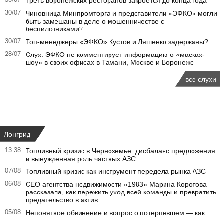
Треть воронежских ресторанов закроется до конца года
30/07
Чиновница Минпромторга и представители «ЭФКО» могли
быть замешаны в деле о мошенничестве с
беспилотниками?
30/07
Топ-менеджеры «ЭФКО» Кустов и Ляшенко задержаны?
28/07
Слух: ЭФКО не комментирует информацию о «масках-
шоу» в своих офисах в Тамани, Москве и Воронеже
все слухи
Лонгрид
13:38
Топливный кризис в Черноземье: дисбаланс предложения
и вынужденная роль частных АЗС
07/08
Топливный кризис как инструмент передела рынка АЗС
06/08
CEO агентства недвижимости «1983» Марина Коротова
рассказала, как пережить уход всей команды и превратить
предательство в актив
05/08
Непонятное обвинение и вопрос о потерпевшем — как