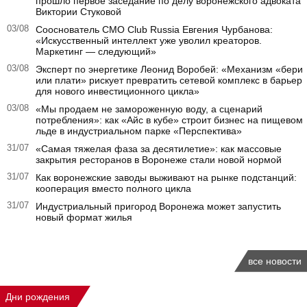
прошло первое заседание по делу воронежского адвоката
Виктории Стуковой
03/08
Сооснователь CMO Club Russia Евгения Чурбанова:
«Искусственный интеллект уже уволил креаторов.
Маркетинг — следующий»
03/08
Эксперт по энергетике Леонид Воробей: «Механизм «бери
или плати» рискует превратить сетевой комплекс в барьер
для нового инвестиционного цикла»
03/08
«Мы продаем не замороженную воду, а сценарий
потребления»: как «Айс в кубе» строит бизнес на пищевом
льде в индустриальном парке «Перспектива»
31/07
«Самая тяжелая фаза за десятилетие»: как массовые
закрытия ресторанов в Воронеже стали новой нормой
31/07
Как воронежские заводы выживают на рынке подстанций:
кооперация вместо полного цикла
31/07
Индустриальный пригород Воронежа может запустить
новый формат жилья
все новости
Дни рождения