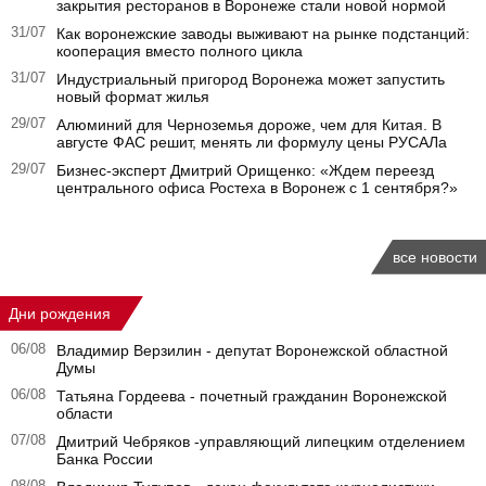
закрытия ресторанов в Воронеже стали новой нормой
31/07
Как воронежские заводы выживают на рынке подстанций:
кооперация вместо полного цикла
31/07
Индустриальный пригород Воронежа может запустить
новый формат жилья
29/07
Алюминий для Черноземья дороже, чем для Китая. В
августе ФАС решит, менять ли формулу цены РУСАЛа
29/07
Бизнес-эксперт Дмитрий Орищенко: «Ждем переезд
центрального офиса Ростеха в Воронеж с 1 сентября?»
все новости
Дни рождения
06/08
Владимир Верзилин - депутат Воронежской областной
Думы
06/08
Татьяна Гордеева - почетный гражданин Воронежской
области
07/08
Дмитрий Чебряков -управляющий липецким отделением
Банка России
08/08