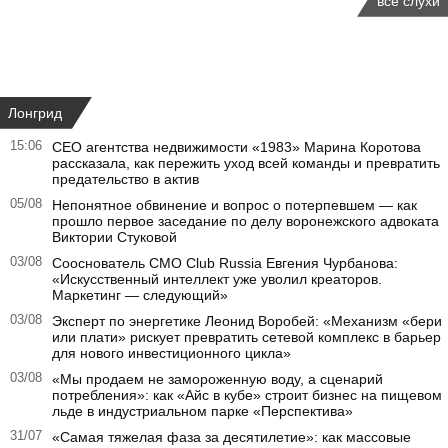
все слухи
Лонгрид
15:06
CEO агентства недвижимости «1983» Марина Коротова
рассказала, как пережить уход всей команды и превратить
предательство в актив
05/08
Непонятное обвинение и вопрос о потерпевшем — как
прошло первое заседание по делу воронежского адвоката
Виктории Стуковой
03/08
Сооснователь CMO Club Russia Евгения Чурбанова:
«Искусственный интеллект уже уволил креаторов.
Маркетинг — следующий»
03/08
Эксперт по энергетике Леонид Воробей: «Механизм «бери
или плати» рискует превратить сетевой комплекс в барьер
для нового инвестиционного цикла»
03/08
«Мы продаем не замороженную воду, а сценарий
потребления»: как «Айс в кубе» строит бизнес на пищевом
льде в индустриальном парке «Перспектива»
31/07
«Самая тяжелая фаза за десятилетие»: как массовые