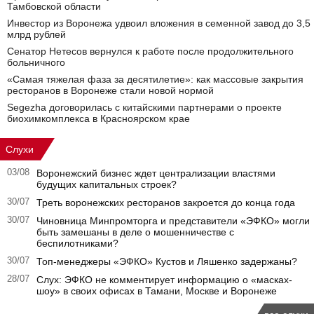
Тамбовской области
Инвестор из Воронежа удвоил вложения в семенной завод до 3,5
млрд рублей
Сенатор Нетесов вернулся к работе после продолжительного
больничного
«Самая тяжелая фаза за десятилетие»: как массовые закрытия
ресторанов в Воронеже стали новой нормой
Segezha договорилась с китайскими партнерами о проекте
биохимкомплекса в Красноярском крае
Слухи
03/08
Воронежский бизнес ждет централизации властями
будущих капитальных строек?
30/07
Треть воронежских ресторанов закроется до конца года
30/07
Чиновница Минпромторга и представители «ЭФКО» могли
быть замешаны в деле о мошенничестве с
беспилотниками?
30/07
Топ-менеджеры «ЭФКО» Кустов и Ляшенко задержаны?
28/07
Слух: ЭФКО не комментирует информацию о «масках-
шоу» в своих офисах в Тамани, Москве и Воронеже