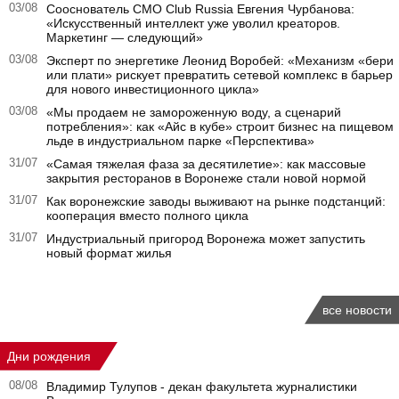
03/08
Сооснователь CMO Club Russia Евгения Чурбанова:
«Искусственный интеллект уже уволил креаторов.
Маркетинг — следующий»
03/08
Эксперт по энергетике Леонид Воробей: «Механизм «бери
или плати» рискует превратить сетевой комплекс в барьер
для нового инвестиционного цикла»
03/08
«Мы продаем не замороженную воду, а сценарий
потребления»: как «Айс в кубе» строит бизнес на пищевом
льде в индустриальном парке «Перспектива»
31/07
«Самая тяжелая фаза за десятилетие»: как массовые
закрытия ресторанов в Воронеже стали новой нормой
31/07
Как воронежские заводы выживают на рынке подстанций:
кооперация вместо полного цикла
31/07
Индустриальный пригород Воронежа может запустить
новый формат жилья
все новости
Дни рождения
08/08
Владимир Тулупов - декан факультета журналистики