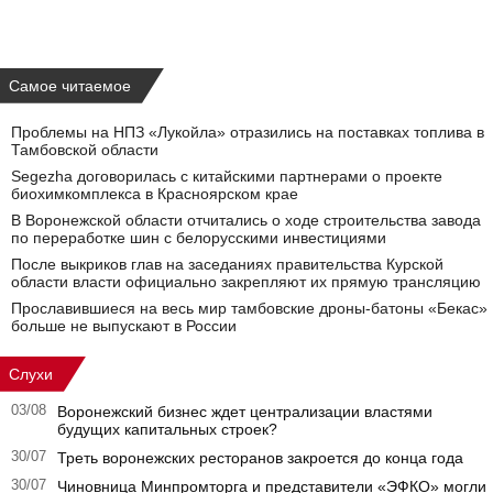
Самое читаемое
Проблемы на НПЗ «Лукойла» отразились на поставках топлива в
Тамбовской области
Segezha договорилась с китайскими партнерами о проекте
биохимкомплекса в Красноярском крае
В Воронежской области отчитались о ходе строительства завода
по переработке шин с белорусскими инвестициями
После выкриков глав на заседаниях правительства Курской
области власти официально закрепляют их прямую трансляцию
Прославившиеся на весь мир тамбовские дроны-батоны «Бекас»
больше не выпускают в России
Слухи
03/08
Воронежский бизнес ждет централизации властями
будущих капитальных строек?
30/07
Треть воронежских ресторанов закроется до конца года
30/07
Чиновница Минпромторга и представители «ЭФКО» могли