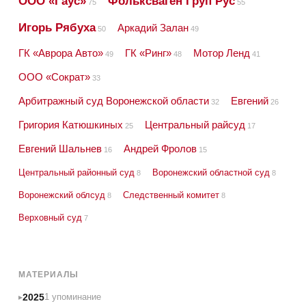
ООО «Гаус»
Фольксваген Груп Рус
75
55
Игорь Рябуха
Аркадий Залан
50
49
ГК «Аврора Авто»
ГК «Ринг»
Мотор Ленд
49
48
41
ООО «Сократ»
33
Арбитражный суд Воронежской области
Евгений
32
26
Григория Катюшкиных
Центральный райсуд
25
17
Евгений Шальнев
Андрей Фролов
16
15
Центральный районный суд
Воронежский областной суд
8
8
Воронежский облсуд
Следственный комитет
8
8
Верховный суд
7
МАТЕРИАЛЫ
2025
1 упоминание