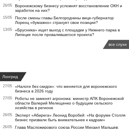
26/05
Воронежскому бизнесу усложнят восстановление ОКН и
заработок на них?
15/05
После смены главы Белгородчины вице-губернатор
Лоренц «бумажно» страхует свои позиции?
13/05
«Брусника» ищет выход с площадки у Нижнего парка в
Липецке после провалившегося проекта?
все слухи
Лонгрид
27/05
«Налоги без скидок»: что меняется для воронежского
бизнеса в 2026 году
27/05
Роботы не заменят агронома: министр АПК Воронежской
области Валерий Мелещенко о будущем сельского
хозяйства в регионе
26/05
Эксперт «Абирега» Леонид Воробей: «На форуме Столля
бизнес призвали быть внимательнее к кадрам»
26/05
Глава Масложирового союза России Михаил Мальцев: