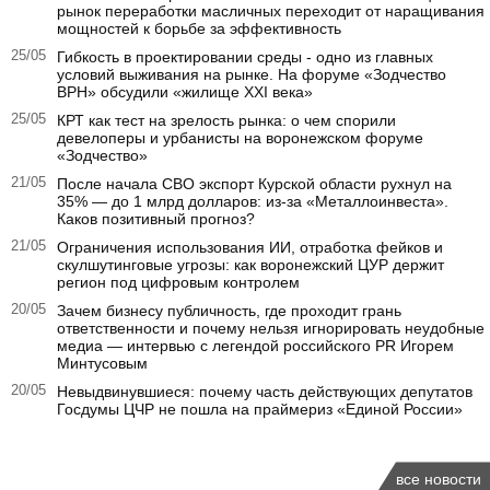
рынок переработки масличных переходит от наращивания
мощностей к борьбе за эффективность
25/05
Гибкость в проектировании среды - одно из главных
условий выживания на рынке. На форуме «Зодчество
ВРН» обсудили «жилище XXI века»
25/05
КРТ как тест на зрелость рынка: о чем спорили
девелоперы и урбанисты на воронежском форуме
«Зодчество»
21/05
После начала СВО экспорт Курской области рухнул на
35% — до 1 млрд долларов: из-за «Металлоинвеста».
Каков позитивный прогноз?
21/05
Ограничения использования ИИ, отработка фейков и
скулшутинговые угрозы: как воронежский ЦУР держит
регион под цифровым контролем
20/05
Зачем бизнесу публичность, где проходит грань
ответственности и почему нельзя игнорировать неудобные
медиа — интервью с легендой российского PR Игорем
Минтусовым
20/05
Невыдвинувшиеся: почему часть действующих депутатов
Госдумы ЦЧР не пошла на праймериз «Единой России»
все новости