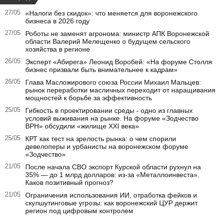
27/05
«Налоги без скидок»: что меняется для воронежского
бизнеса в 2026 году
27/05
Роботы не заменят агронома: министр АПК Воронежской
области Валерий Мелещенко о будущем сельского
хозяйства в регионе
26/05
Эксперт «Абирега» Леонид Воробей: «На форуме Столля
бизнес призвали быть внимательнее к кадрам»
26/05
Глава Масложирового союза России Михаил Мальцев:
рынок переработки масличных переходит от наращивания
мощностей к борьбе за эффективность
25/05
Гибкость в проектировании среды - одно из главных
условий выживания на рынке. На форуме «Зодчество
ВРН» обсудили «жилище XXI века»
25/05
КРТ как тест на зрелость рынка: о чем спорили
девелоперы и урбанисты на воронежском форуме
«Зодчество»
21/05
После начала СВО экспорт Курской области рухнул на
35% — до 1 млрд долларов: из-за «Металлоинвеста».
Каков позитивный прогноз?
21/05
Ограничения использования ИИ, отработка фейков и
скулшутинговые угрозы: как воронежский ЦУР держит
регион под цифровым контролем