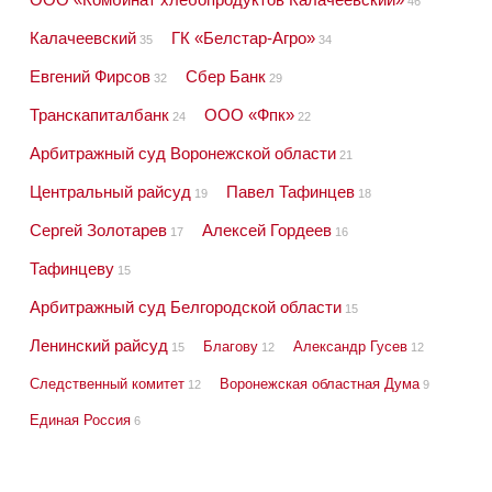
46
Калачеевский
ГК «Белстар-Агро»
35
34
Евгений Фирсов
Сбер Банк
32
29
Транскапиталбанк
ООО «Фпк»
24
22
Арбитражный суд Воронежской области
21
Центральный райсуд
Павел Тафинцев
19
18
Сергей Золотарев
Алексей Гордеев
17
16
Тафинцеву
15
Арбитражный суд Белгородской области
15
Ленинский райсуд
Благову
Александр Гусев
15
12
12
Следственный комитет
Воронежская областная Дума
12
9
Единая Россия
6