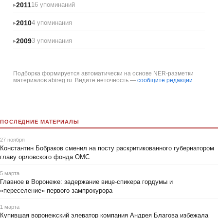
2011
16 упоминаний
2010
4 упоминания
2009
3 упоминания
Подборка формируется автоматически на основе NER-разметки
материалов abireg.ru. Видите неточность —
сообщите редакции
.
ПОСЛЕДНИЕ МАТЕРИАЛЫ
27 ноября
Константин Бобраков сменил на посту раскритикованного губернатором
главу орловского фонда ОМС
5 марта
Главное в Воронеже: задержание вице-спикера гордумы и
«переселение» первого зампрокурора
1 марта
Купившая воронежский элеватор компания Андрея Благова избежала