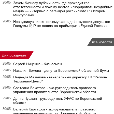
20/05
Зачем бизнесу публичность, где проходит грань
ответственности и почему нельзя игнорировать неудобные
медиа — интервью с легендой российского PR Игорем
Минтусовым
20/05
Невыдвинувшиеся: почему часть действующих депутатов
Госдумы ЦЧР не пошла на праймериз «Единой России»
все новости
Дни рождения
28/05
Сергей Ниценко - бизнесмен
29/05
Наталия Вожова - депутат Воронежской областной Думы
29/05
Надежда Мазалова - генеральный директор ГК "Регион-
Терминал-Центр"
29/05
Светлана Бекетова - экс-руководитель правового
управления правительства Воронежской области
29/05
Денис Чушкин - руководитель УФАС по Воронежской
области
30/05
Валерий Карташов - экс-руководитель правового
управления правительства Воронежской области