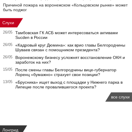
Причиной пожара на воронежском «Кольцовском рынке» может
быть поджог
Слухи
26/05
Тамбовская ГК АСБ может интересоваться активами
Sucden в России
26/05
«Кадровый круг Дюмина»: как врио главы Белгородчины
Шуваев связан с помощником президента?
26/05
Воронежскому бизнесу усложнят восстановление ОКН и
заработок на них?
15/05
После смены главы Белгородчины вице-губернатор
Лоренц «бумажно» страхует свои позиции?
13/05
«Брусника» ищет выход с площадки у Нижнего парка в
Липецке после провалившегося проекта?
все слухи
Лонгрид