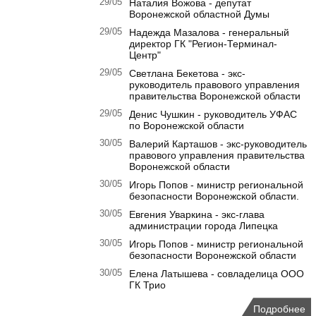
29/05
Наталия Вожова - депутат
Воронежской областной Думы
29/05
Надежда Мазалова - генеральный
директор ГК "Регион-Терминал-
Центр"
29/05
Светлана Бекетова - экс-
руководитель правового управления
правительства Воронежской области
29/05
Денис Чушкин - руководитель УФАС
по Воронежской области
30/05
Валерий Карташов - экс-руководитель
правового управления правительства
Воронежской области
30/05
Игорь Попов - министр региональной
безопасности Воронежской области.
30/05
Евгения Уваркина - экс-глава
администрации города Липецка
30/05
Игорь Попов - министр региональной
безопасности Воронежской области
30/05
Елена Латышева - совладелица ООО
ГК Трио
Подробнее