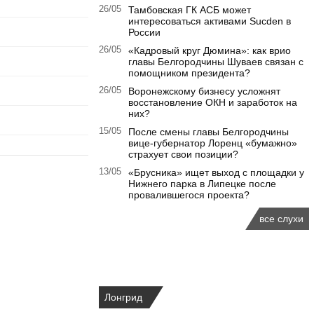
26/05
Тамбовская ГК АСБ может
интересоваться активами Sucden в
России
26/05
«Кадровый круг Дюмина»: как врио
главы Белгородчины Шуваев связан с
помощником президента?
26/05
Воронежскому бизнесу усложнят
восстановление ОКН и заработок на
них?
15/05
После смены главы Белгородчины
вице-губернатор Лоренц «бумажно»
страхует свои позиции?
13/05
«Брусника» ищет выход с площадки у
Нижнего парка в Липецке после
провалившегося проекта?
все слухи
Лонгрид