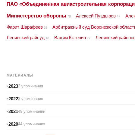
ПАО «Объединенная авиастроительная корпораци
Министерство обороны
Алексей Пуздырев
Але
78
47
Фарит Шарафеев
Арбитражный суд Воронежской област
32
Ленинский райсуд
Вадим Кстенин
Ленинский районн
18
17
МАТЕРИАЛЫ
2023
2 упоминания
2022
3 упоминания
2021
49 упоминаний
2020
44 упоминания