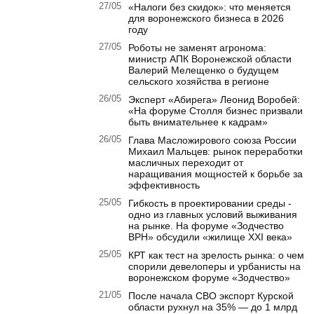
27/05
«Налоги без скидок»: что меняется
для воронежского бизнеса в 2026
году
27/05
Роботы не заменят агронома:
министр АПК Воронежской области
Валерий Мелещенко о будущем
сельского хозяйства в регионе
26/05
Эксперт «Абирега» Леонид Воробей:
«На форуме Столля бизнес призвали
быть внимательнее к кадрам»
26/05
Глава Масложирового союза России
Михаил Мальцев: рынок переработки
масличных переходит от
наращивания мощностей к борьбе за
эффективность
25/05
Гибкость в проектировании среды -
одно из главных условий выживания
на рынке. На форуме «Зодчество
ВРН» обсудили «жилище XXI века»
25/05
КРТ как тест на зрелость рынка: о чем
спорили девелоперы и урбанисты на
воронежском форуме «Зодчество»
21/05
После начала СВО экспорт Курской
области рухнул на 35% — до 1 млрд