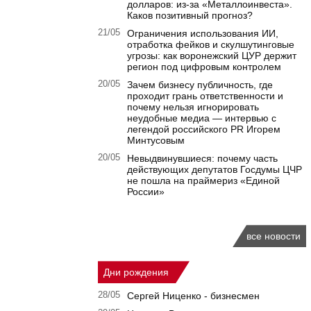
долларов: из-за «Металлоинвеста».
Каков позитивный прогноз?
21/05
Ограничения использования ИИ,
отработка фейков и скулшутинговые
угрозы: как воронежский ЦУР держит
регион под цифровым контролем
20/05
Зачем бизнесу публичность, где
проходит грань ответственности и
почему нельзя игнорировать
неудобные медиа — интервью с
легендой российского PR Игорем
Минтусовым
20/05
Невыдвинувшиеся: почему часть
действующих депутатов Госдумы ЦЧР
не пошла на праймериз «Единой
России»
все новости
Дни рождения
28/05
Сергей Ниценко - бизнесмен