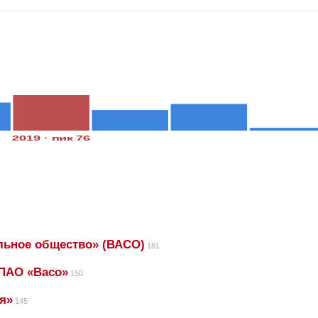
2019 · пик 76
льное общество» (ВАСО)
181
ПАО «Васо»
150
я»
145