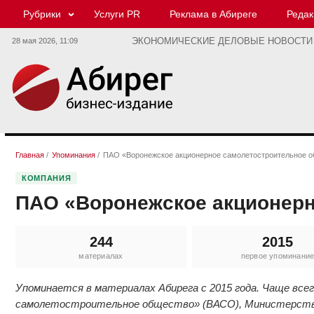
Рубрики
Услуги PR
Реклама в Абиреге
Редак
28 мая 2026,
11:09
ЭКОНОМИЧЕСКИЕ ДЕЛОВЫЕ НОВОСТИ
Главная
/
Упоминания
/
ПАО «Воронежское акционерное самолетостроительное 
КОМПАНИЯ
ПАО «Воронежское акционерн
244
2015
материалах
первое упоминани
Упоминается в материалах Абирега с 2015 года. Чаще все
самолетостроительное общество» (ВАСО), Министерство 