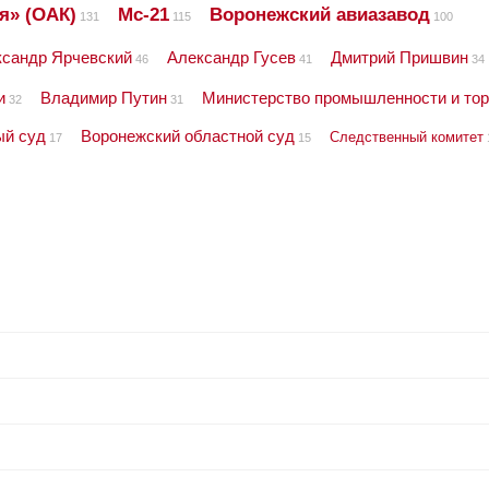
я» (ОАК)
Мс-21
Воронежский авиазавод
131
115
100
ксандр Ярчевский
Александр Гусев
Дмитрий Пришвин
46
41
34
и
Владимир Путин
Министерство промышленности и тор
32
31
ый суд
Воронежский областной суд
Следственный комитет
17
15