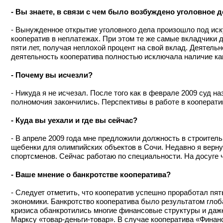
- Вы знаете, в связи с чем было возбуждено уголовное 
- Вынужденное открытие уголовного дела произошло под ис
кооператив в неплатежах. При этом те же самые вкладчики
пяти лет, получая неплохой процент на свой вклад. Деятельн
деятельность кооператива полностью исключала наличие как
- Почему вы исчезли?
- Никуда я не исчезал. После того как в феврале 2009 суд 
полномочия закончились. Перспективы в работе в кооперат
- Куда вы уехали и где вы сейчас?
- В апреле 2009 года мне предложили должность в строител
щебенки для олимпийских объектов в Сочи. Недавно я верн
спортсменов. Сейчас работаю по специальности. На досуге 
- Ваше мнение о банкротстве кооператива?
- Следует отметить, что кооператив успешно проработал пят
экономики. Банкротство кооператива было результатом глоба
кризиса обанкротились многие финансовые структуры и даж
Марксу «товар-деньги-товар». В случае кооператива «Фина