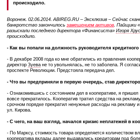
происходило.
Воронеж. 02.06.2014. ABIREG.RU – Эксклюзив – Сейчас ска
банкротство закончилось
замещением активов
. Пайщики «
разыскали последнего директора «Финансиста»
Игоря Хру
происходило.
- Как вы попали на должность руководителя кредитного
- В декабре 2008 года ко мне обратились из правления кооп
директор
Зуева
не то увольнялась, не то заболела. Я соглас
проспекте Революции. Предстояла передача дел.
- Что вы предприняли в первую очередь, став директор
- Ознакомившись с состоянием дел в кооперативе, я пришел 
вовсе прекратилось. Кооператив тратил средства на рекламу
срочном порядке прекратил ненужные расходы на рекламу и
ул. Кирова.
- С чего, на ваш взгляд, начался кризис неплатежей в ко
- По Марксу, стоимость товара определяется количеством вл
кооператива вклады далее выдавались кредиторам под более