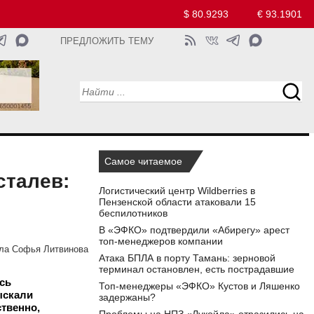
$ 80.9293
€ 93.1901
ПРЕДЛОЖИТЬ ТЕМУ
Самое читаемое
сталев:
Логистический центр Wildberries в
Пензенской области атаковали 15
беспилотников
В «ЭФКО» подтвердили «Абирегу» арест
топ-менеджеров компании
ла Софья Литвинова
Атака БПЛА в порту Тамань: зерновой
терминал остановлен, есть пострадавшие
сь
Топ-менеджеры «ЭФКО» Кустов и Ляшенко
ыскали
задержаны?
ственно,