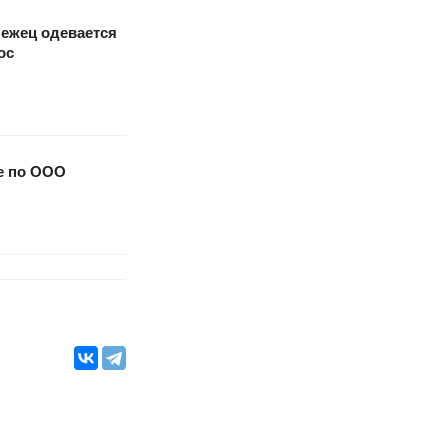
ежец одевается
ос
е по ООО