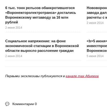
6 тыс. тонн рельсов обанкротившегося
Нововорон
«Воронежгорэлектротранса» достались
завода дал
Воронежскому метзаводу за 16 млн
расчеты с 
рублей
2 июня 2014
2 июня 2014
Социальное напряжение: на фоне
<b>5 июня<
экономической стагнации в Воронежской
инвестпрое
области выросло расслоение граждан
Воронежск
2 июня 2014
5 июня 2014
Первыми эксклюзивы публикуются в
канале max Абирега
Комментарии 0