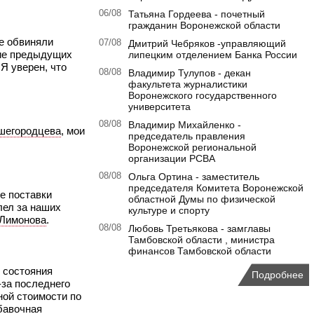
06/08
Татьяна Гордеева - почетный
гражданин Воронежской области
е обвиняли
07/08
Дмитрий Чебряков -управляющий
ние предыдущих
липецким отделением Банка России
Я уверен, что
08/08
Владимир Тулупов - декан
факультета журналистики
Воронежского государственного
университета
08/08
Владимир Михайленко -
шегородцева
, мои
председатель правления
Воронежской региональной
организации РСВА
08/08
Ольга Ортина - заместитель
председателя Комитета Воронежской
е поставки
областной Думы по физической
лел за наших
культуре и спорту
Лимонова
.
08/08
Любовь Третьякова - замглавы
Тамбовской области , министра
финансов Тамбовской области
о состояния
Подробнее
-за последнего
ной стоимости по
бавочная