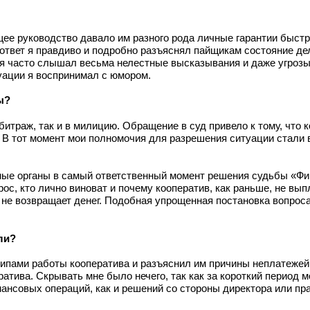
щее руководство давало им разного рода личные гарантии быстр
В ответ я правдиво и подробно разъяснял пайщикам состояние де
 я часто слышал весьма нелестные высказывания и даже угрозы
уации я воспринимал с юмором.
ы?
битраж, так и в милицию. Обращение в суд привело к тому, что 
 В тот момент мои полномочия для разрешения ситуации стали
ные органы в самый ответственный момент решения судьбы «Ф
рос, кто лично виноват и почему кооператив, как раньше, не вы
 не возвращает денег. Подобная упрощенная постановка вопрос
ли?
ипами работы кооператива и разъяснил им причины неплатежей.
атива. Скрывать мне было нечего, так как за короткий период 
ансовых операций, как и решений со стороны директора или пра