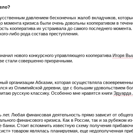
дело?
кусственным давлением бесконечных жалоб вкладчиков, которы
 до момента кризиса были очень довольны кооперативом в тече
ость кооператива их устраивала до самого последнего момента. 
ого-либо рода состава преступления.
назначил нового конкурсного управляющего кооператива
Игоря Вы
иве стали совершенно призрачными.
ьный организации Абхазии, которая осуществляла своевременны
улся из Олимпийской деревни, где с большим удовольствием бо
читаю русскую классику. Особенно мне нравятся книги
Эдуарда 
ь лет. Любая финансовая деятельность прямо зависит от общег
льного финансового кризиса. Как в России, так и за рубежом из
е банки. Стоит вспомнить известную схему получения прибавоч
нсист» товаром являлась планируемая, еще недополученная при