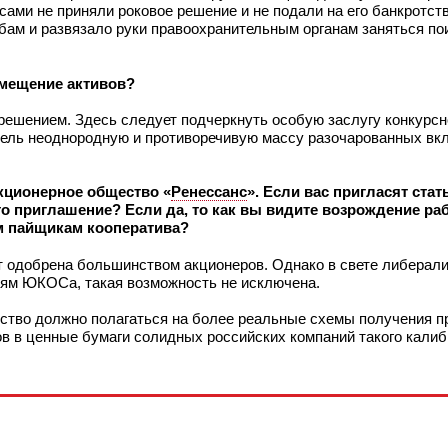
сами не приняли роковое решение и не подали на его банкротств
ам и развязало руки правоохранительным органам заняться по
амещение активов?
решением. Здесь следует подчеркнуть особую заслугу конкурсн
ель неоднородную и противоречивую массу разочарованных вкл
акционерное общество «
Ренессанс
». Если вас пригласят ста
о приглашение? Если да, то как вы видите возрождение ра
м пайщикам кооператива?
дет одобрена большинством акционеров. Однако в свете либерал
лям ЮКОСа, такая возможность не исключена.
ство должно полагаться на более реальные схемы получения п
ов в ценные бумаги солидных российских компаний такого калиб