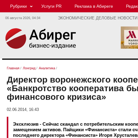
Рубрики
Услуги PR
Реклама в Абиреге
Редак
06 августа 2026,
04:34
ЭКОНОМИЧЕСКИЕ ДЕЛОВЫЕ НОВОСТИ
Главная
/
Лонгрид
/
Аналитика
/
Директор воронежского коопе
«Банкротство кооператива бы
финансового кризиса»
02.06.2014, 16:43
Эксклюзив - Сейчас скандал с потребительским кооп
замещением активов. Пайщики «Финансиста» стали с
последнего директора «Финансиста» Игоря Хрусталева