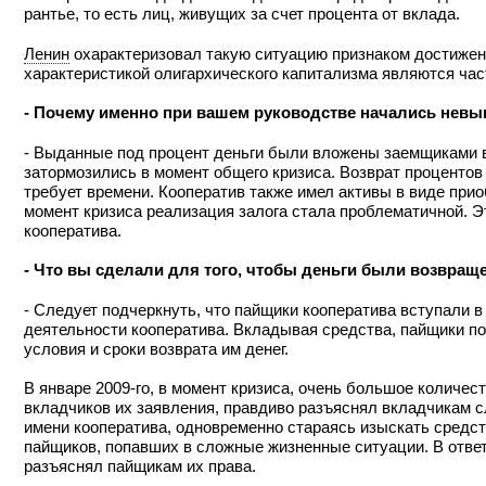
рантье, то есть лиц, живущих за счет процента от вклада.
Ленин
охарактеризовал такую ситуацию признаком достижен
характеристикой олигархического капитализма являются част
- Почему именно при вашем руководстве начались нев
- Выданные под процент деньги были вложены заемщиками в
затормозились в момент общего кризиса. Возврат процентов
требует времени. Кооператив также имел активы в виде при
момент кризиса реализация залога стала проблематичной. 
кооператива.
- Что вы сделали для того, чтобы деньги были возвра
- Следует подчеркнуть, что пайщики кооператива вступали 
деятельности кооператива. Вкладывая средства, пайщики по
условия и сроки возврата им денег.
В январе 2009-го, в момент кризиса, очень большое количе
вкладчиков их заявления, правдиво разъяснял вкладчикам 
имени кооператива, одновременно стараясь изыскать средс
пайщиков, попавших в сложные жизненные ситуации. В отве
разъяснял пайщикам их права.