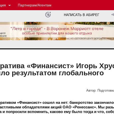
ция
Партнерам/Агентам
НАПИСАТЬ В АБИРЕГ
ратива «Финансист» Игорь Хру
ло результатом глобального
Автор:
Подготови
еративом «Финансист» сошел на нет: банкротство закончило
частливыми обладателями акций ОАО «Ренессанс». Мы раз
 и попросили вспомнить, каково ему было тогда и что, соб