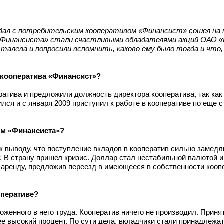
ндал с потребительским кооперативом «
Финансист
» сошел на
Финансиста
» стали счастливыми обладателями акций
ОАО «
сталева
и попросили вспомнить, каково ему было тогда и что,
 кооператива «Финансист»?
ератива и предложили должность директора кооператива, так к
ился и с января 2009 приступил к работе в кооперативе по еще 
ом «Финансиста»?
к выводу, что поступление вкладов в кооператив сильно замедл
. В страну пришел кризис. Доллар стал нестабильной валютой и
 аренду, предложив переезд в имеющееся в собственности кооп
оперативе?
оженного в него труда. Кооператив ничего не производил. Приня
 высокий процент. По сути дела, вкладчики стали принадлежат