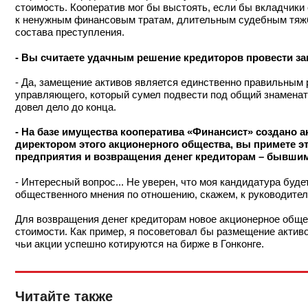
стоимость. Кооператив мог бы выстоять, если бы вкладчики 
к ненужным финансовым тратам, длительным судебным тяжб
состава преступления.
- Вы считаете удачным решение кредиторов провести з
- Да, замещение активов является единственно правильным 
управляющего, который сумел подвести под общий знаменат
довел дело до конца.
- На базе имущества кооператива «Финансист» создано 
директором этого акционерного общества, вы примете эт
предприятия и возвращения денег кредиторам – бывши
- Интересный вопрос... Не уверен, что моя кандидатура бу
общественного мнения по отношению, скажем, к руководите
Для возвращения денег кредиторам новое акционерное обще
стоимости. Как пример, я посоветовал бы размещение актив
чьи акции успешно котируются на бирже в Гонконге.
Читайте также