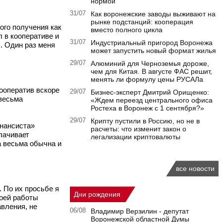
нормой
31/07
Как воронежские заводы выживают на
рынке подстанций: кооперация
ого получения как
вместо полного цикла
л в кооперативе и
31/07
Индустриальный пригород Воронежа
. Один раз меня
может запустить новый формат жилья
29/07
Алюминий для Черноземья дороже,
чем для Китая. В августе ФАС решит,
менять ли формулу цены РУСАЛа
кооператив вскоре
29/07
Бизнес-эксперт Дмитрий Орищенко:
 весьма
«Ждем переезд центрального офиса
Ростеха в Воронеж с 1 сентября?»
29/07
Крипту пустили в Россию, но не в
инансиста»
расчеты: что изменит закон о
плачивает
легализации криптовалюты
а весьма обычна и
все новости
 По их просьбе я
Дни рождения
моей работы
вления, не
06/08
Владимир Верзилин - депутат
Воронежской областной Думы