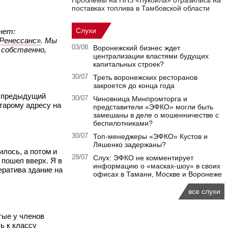
Проблемы на НПЗ «Лукойла» отразились на
поставках топлива в Тамбовской области
Слухи
 нет:
Ренессанс»
. Мы
03/08
Воронежский бизнес ждет
 собственно,
централизации властями будущих
капитальных строек?
30/07
Треть воронежских ресторанов
закроется до конца года
ак предыдущий
30/07
Чиновница Минпромторга и
старому адресу на
представители «ЭФКО» могли быть
замешаны в деле о мошенничестве с
беспилотниками?
30/07
Топ-менеджеры «ЭФКО» Кустов и
Ляшенко задержаны?
илось, а потом и
28/07
Слух: ЭФКО не комментирует
 пошел вверх. Я в
информацию о «масках-шоу» в своих
ератива здание на
офисах в Тамани, Москве и Воронеже
все слухи
тые у членов
ь к классу