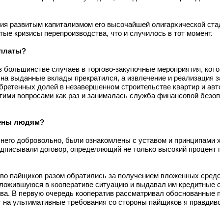
ия развитым капитализмом его высочайшей олигархической ста
ые кризисы перепроизводства, что и случилось в тот момент.
ыплаты?
 большинстве случаев в торгово-закупочные мероприятия, кото
 на выданные вклады прекратился, а извлечение и реализация з
обретенных долей в незавершенном строительстве квартир и авт
Этими вопросами как раз и занималась служба финансовой безо
щены людям?
в него добровольно, были ознакомлены с уставом и принципами 
дписывали договор, определяющий не только высокий процент по
ство пайщиков разом обратились за получением вложенных средс
сложившуюся в кооперативе ситуацию и выдавал им кредитные о
тва. В первую очередь кооператив рассматривал обоснованные
т на ультимативные требования со стороны пайщиков я правдив