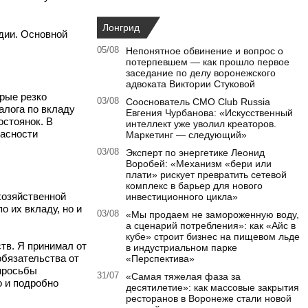
Лонгрид
дии. Основной
05/08
Непонятное обвинение и вопрос о
потерпевшем — как прошло первое
заседание по делу воронежского
адвоката Виктории Стуковой
рые резко
03/08
Сооснователь CMO Club Russia
алога по вкладу
Евгения Чурбанова: «Искусственный
остоянок. В
интеллект уже уволил креаторов.
пасности
Маркетинг — следующий»
03/08
Эксперт по энергетике Леонид
Воробей: «Механизм «бери или
плати» рискует превратить сетевой
комплекс в барьер для нового
хозяйственной
инвестиционного цикла»
 их вкладу, но и
03/08
«Мы продаем не замороженную воду,
а сценарий потребления»: как «Айс в
кубе» строит бизнес на пищевом льде
тв. Я принимал от
в индустриальном парке
бязательства от
«Перспектива»
 просьбы
31/07
«Самая тяжелая фаза за
о и подробно
десятилетие»: как массовые закрытия
ресторанов в Воронеже стали новой