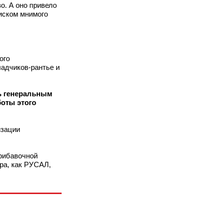
о. А оно привело
иском мнимого
ого
адчиков-рантье и
ть генеральным
боты этого
изации
рибавочной
ра, как РУСАЛ,