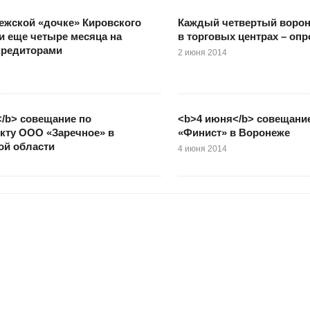
ежской «дочке» Кировского
Каждый четвертый ворон
и еще четыре месяца на
в торговых центрах – опр
кредиторами
2 июня 2014
/b> совещание по
<b>4 июня</b> совещани
кту ООО «Заречное» в
«Финист» в Воронеже
ой области
4 июня 2014