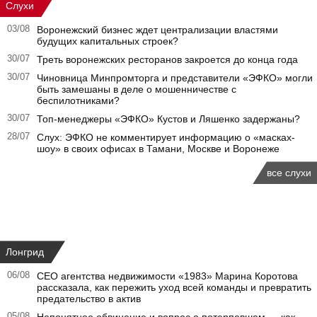
Слухи
03/08
Воронежский бизнес ждет централизации властями
будущих капитальных строек?
30/07
Треть воронежских ресторанов закроется до конца года
30/07
Чиновница Минпромторга и представители «ЭФКО» могли
быть замешаны в деле о мошенничестве с
беспилотниками?
30/07
Топ-менеджеры «ЭФКО» Кустов и Ляшенко задержаны?
28/07
Слух: ЭФКО не комментирует информацию о «масках-
шоу» в своих офисах в Тамани, Москве и Воронеже
все слухи
Лонгрид
06/08
CEO агентства недвижимости «1983» Марина Коротова
рассказала, как пережить уход всей команды и превратить
предательство в актив
05/08