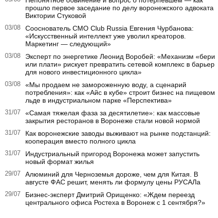
Непонятное обвинение и вопрос о потерпевшем — как
прошло первое заседание по делу воронежского адвоката
Виктории Стуковой
03/08
Сооснователь CMO Club Russia Евгения Чурбанова:
«Искусственный интеллект уже уволил креаторов.
Маркетинг — следующий»
03/08
Эксперт по энергетике Леонид Воробей: «Механизм «бери
или плати» рискует превратить сетевой комплекс в барьер
для нового инвестиционного цикла»
03/08
«Мы продаем не замороженную воду, а сценарий
потребления»: как «Айс в кубе» строит бизнес на пищевом
льде в индустриальном парке «Перспектива»
31/07
«Самая тяжелая фаза за десятилетие»: как массовые
закрытия ресторанов в Воронеже стали новой нормой
31/07
Как воронежские заводы выживают на рынке подстанций:
кооперация вместо полного цикла
31/07
Индустриальный пригород Воронежа может запустить
новый формат жилья
29/07
Алюминий для Черноземья дороже, чем для Китая. В
августе ФАС решит, менять ли формулу цены РУСАЛа
29/07
Бизнес-эксперт Дмитрий Орищенко: «Ждем переезд
центрального офиса Ростеха в Воронеж с 1 сентября?»