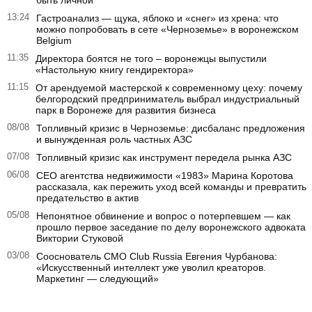
быть личной
13:24
Гастроанализ — щука, яблоко и «снег» из хрена: что
можно попробовать в сете «Черноземье» в воронежском
Belgium
11:35
Директора боятся не того – воронежцы выпустили
«Настольную книгу гендиректора»
11:15
От арендуемой мастерской к современному цеху: почему
белгородский предприниматель выбрал индустриальный
парк в Воронеже для развития бизнеса
08/08
Топливный кризис в Черноземье: дисбаланс предложения
и вынужденная роль частных АЗС
07/08
Топливный кризис как инструмент передела рынка АЗС
06/08
CEO агентства недвижимости «1983» Марина Коротова
рассказала, как пережить уход всей команды и превратить
предательство в актив
05/08
Непонятное обвинение и вопрос о потерпевшем — как
прошло первое заседание по делу воронежского адвоката
Виктории Стуковой
03/08
Сооснователь CMO Club Russia Евгения Чурбанова:
«Искусственный интеллект уже уволил креаторов.
Маркетинг — следующий»