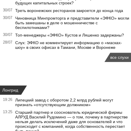
будущих капитальных строек?
30/07
Треть воронежских ресторанов закроется до конца года
30/07
Чиновница Минпромторга и представители «ЭФКО» могли
быть замешаны в деле о мошенничестве с
беспилотниками?
30/07
Топ-менеджеры «ЭФКО» Кустов и Ляшенко задержаны?
28/07
Слух: ЭФКО не комментирует информацию о «масках-
шоу» в своих офисах в Тамани, Москве и Воронеже
все слухи
Лонгрид
19:26
Липецкий завод с оборотом 2,2 млрд рублей могут
признать «отсутствующим должником»
13:25
Старший партнер и сооснователь юридической фирмы
АЛРУД Василий Рудомино — о том, почему в партнерстве
нельзя делать исключений даже для основателей и что
происходит с компанией, когда собственность перестает