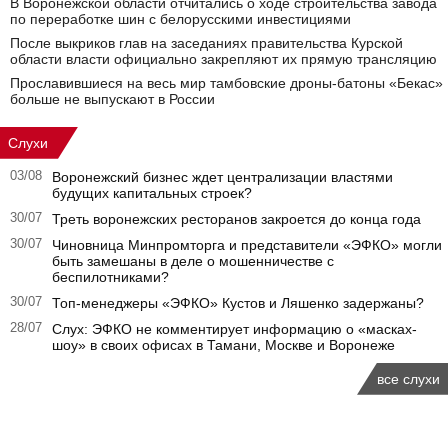
В Воронежской области отчитались о ходе строительства завода
по переработке шин с белорусскими инвестициями
После выкриков глав на заседаниях правительства Курской
области власти официально закрепляют их прямую трансляцию
Прославившиеся на весь мир тамбовские дроны-батоны «Бекас»
больше не выпускают в России
Слухи
03/08
Воронежский бизнес ждет централизации властями
будущих капитальных строек?
30/07
Треть воронежских ресторанов закроется до конца года
30/07
Чиновница Минпромторга и представители «ЭФКО» могли
быть замешаны в деле о мошенничестве с
беспилотниками?
30/07
Топ-менеджеры «ЭФКО» Кустов и Ляшенко задержаны?
28/07
Слух: ЭФКО не комментирует информацию о «масках-
шоу» в своих офисах в Тамани, Москве и Воронеже
все слухи