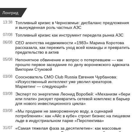
Лонгрид
13:38
Топливный кризис в Черноземье: дисбаланс предложения
и вынужденная роль частных АЗС
07/08
Топливный кризис как инструмент передела рынка АЗС
06/08
CEO агентства недвижимости «1983» Марина Коротова
рассказала, как пережить уход всей команды и превратить
предательство в актив
05/08
Непонятное обвинение и вопрос о потерпевшем — как
прошло первое заседание по делу воронежского адвоката
Виктории Стуковой
03/08
Сооснователь CMO Club Russia Евгения Чурбанова:
«Искусственный интеллект уже уволил креаторов.
Маркетинг — следующий»
03/08
Эксперт по энергетике Леонид Воробей: «Механизм «бери
или плати» рискует превратить сетевой комплекс в барьер
для нового инвестиционного цикла»
03/08
«Мы продаем не замороженную воду, а сценарий
потребления»: как «Айс в кубе» строит бизнес на пищевом
льде в индустриальном парке «Перспектива»
31/07
«Самая тяжелая фаза за десятилетие»: как массовые